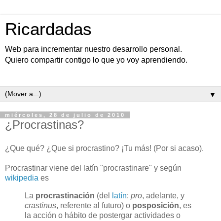
Ricardadas
Web para incrementar nuestro desarrollo personal.
Quiero compartir contigo lo que yo voy aprendiendo.
▼
miércoles, 28 de julio de 2010
¿Procrastinas?
¿Que qué? ¿Que si procrastino? ¡Tu más! (Por si acaso).
Procrastinar viene del latín "procrastinare" y según
wikipedia
es
La
procrastinación
(del
latín
:
pro
, adelante, y
crastinus
, referente al futuro) o
posposición
, es
la acción o hábito de postergar actividades o